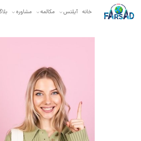
Ski
t
خانه
آیلتس
مکالمه
مشاوره
بلا
conten