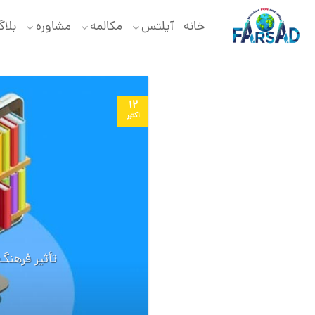
Ski
t
خانه
آیلتس
مکالمه
مشاوره
بلا
conten
12
اکتبر
تأثیر فرهنگ