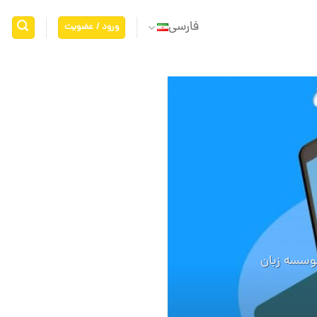
فارسی
ورود / عضویت
06
اکتبر
موسسه زبان
نحوه برنامه 