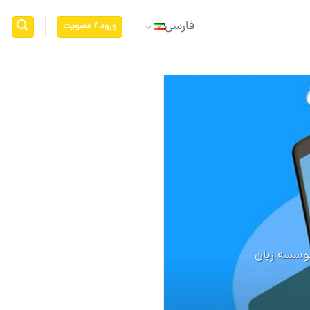
فارسی
ورود / عضویت
06
اکتبر
موسسه زبان
نحوه برنامه 