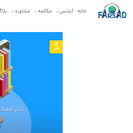
Ski
t
خانه
آیلتس
مکالمه
مشاوره
بلا
conten
12
اکتبر
تأثیر فرهنگ