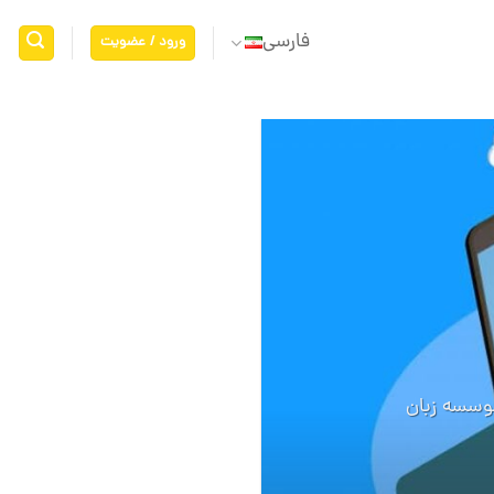
فارسی
ورود / عضویت
06
اکتبر
موسسه زبان
نحوه برنامه 