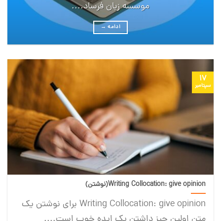
موسسه زبان فرساد....
ادامه
→
17
سپتامبر
Writing Collocation: give opinion(نوشتن)
Writing Collocation: give opinion برای نوشتن یک
متن اولین چیز داشتن یک ایده خوب است....