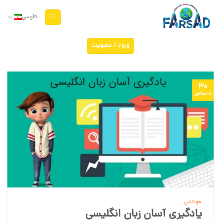
Ski
t
فارسی
conten
ورود / عضویت
30
دسامبر
خواندن
یادگیری آسان زبان انگلیسی