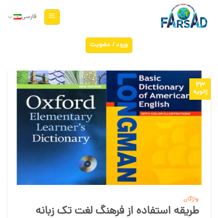
Ski
t
فارسی
conten
ورود / عضویت
23
ژانویه
واژگان
طریقه استفاده از فرهنگ لغت تک زبانه