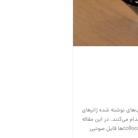
‌های نوشته شده ژانر‌های
ام می‌کنند. در این مقاله
ما قصد داریم تا Films and Books Collocation را یاد بگیریم. برای یادگیری بهتر این collocationها فایل صوتیی