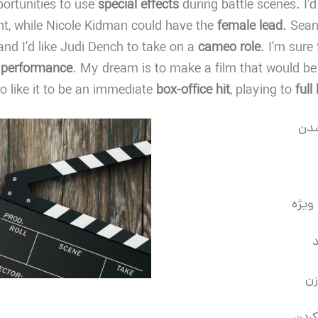
portunities to use
special effects
during battle scenes. I’
t, while Nicole Kidman could have the
female lead
. Sea
and I’d like Judi Dench to take on a
cameo role
. I’m sure
t
performance
. My dream is to make a film that would b
lso like it to be an immediate
box-office hit
, playing to
full
شدن
ویژه
ن