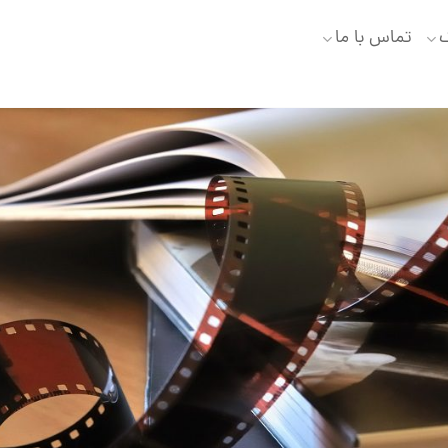
گ
تماس با ما