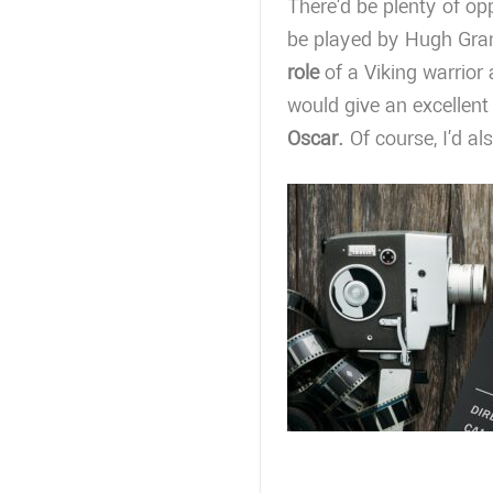
There’d be plenty of op
be played by Hugh Gran
role
of a Viking warrior 
would give an excellen
Oscar
. Of course, I’d a