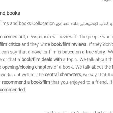
کنید.
and books
اده تعدادی Films and books Collocation را یاد میگیریم.
lm
comes out
, newspapers will review it. The people who 
ilm critics
and they write
book/film reviews
. If they don’
 can say that a novel or film is
based on a true story
. W
 or that a
book/film deals with
a topic. We talk about t
he
opening/closing chapters
of a book. We talk about the
g works out well for the
central characters
, we say that th
y
recommend a book/film
that you enjoyed to a friend. If
recommended
.