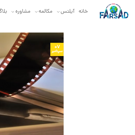
Ski
t
خانه
آیلتس
مکالمه
مشاوره
بلا
conten
07
سپتامبر