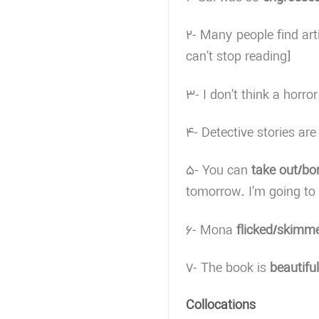
2- Many people find arti
can’t stop reading]
3- I don’t think a horr
4- Detective stories are
5- You can
take out/bo
tomorrow. I’m going to
6- Mona
flicked/skimm
7- The book is
beautiful
Collocations