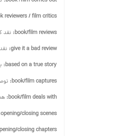
comes out:
film
/
book
ک
 reviewers / film critics:
book/film reviews:
نقد ک
give it a bad review:
نقد 
based on a true story:
ب
book/film captures:
توصی
book/film deals with:
هم
opening/closing scenes:
pening/closing chapters: