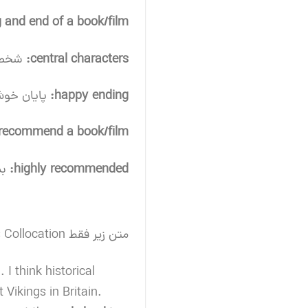
 and end of a book/film:
central characters:
شخصی
happy ending:
پایان خو
recommend a book/film:
highly recommended:
ب
متن زیر فقط Films and Books Collocation هایی که
 I think historical
 Vikings in Britain.