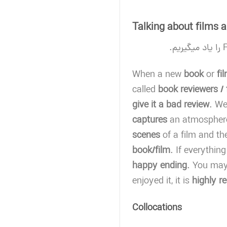
Talking about films 
When a new
book
or
fi
called
book reviewers / f
give it a bad review
. We
captures
an atmosphere
scenes
of a film and t
book/film
. If everythin
happy ending
. You ma
enjoyed it, it is
highly 
Collocations