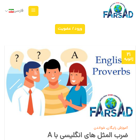
Ski
t
فارسی
conten
ورود / عضویت
21
ژانویه
آموزش رایگان
,
خواندن
ضرب المثل های انگلیسی با A