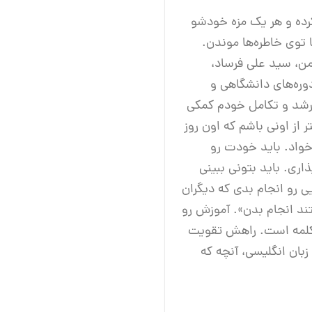
وی زندگی کرده و هر یک مزه خودشو
 توی خاطره‌ها موندن.
 من، سید علی فرساد،
وره‌های دانشگاهی و
ه رشد و تکامل خودم کمکی
از اونی باشم که اون روز
واد. باید خودت رو
ی. باید بتونی ببینی
 رو انجام بدی که دیگران
تند انجام بدن». آموزش رو
 کلمه است. راهش تقویت
بان انگلیسی، آنچه که