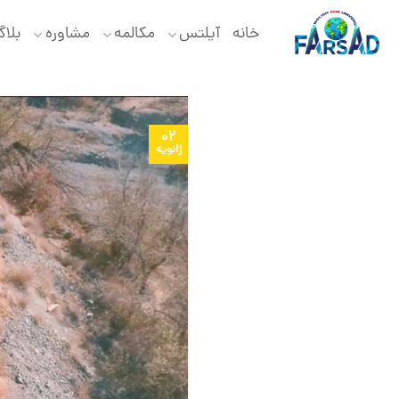
Ski
t
خانه
آیلتس
مکالمه
مشاوره
بلا
conten
02
ژانویه