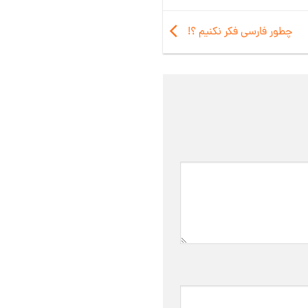
چطور فارسی فکر نکنیم ؟!