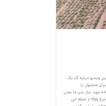
 ویدیو درباره کار یک
برای محصول یا
 مورد نیاز بدن ما یعنی
پروتئین رو تولید میکنه. تولید انواع گوشت مرغ chicken، گوسفند lamb، گاو beef و تخم مرغ egg از جمله این