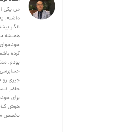
داشته. یه
انگار بیش
همیشه سعی
خود‌خوان 
کرده باشم
بودم. ممک
حسابرسی ک
چیزی رو ب
حاضر نیست
برای خود
هوش کلامی
تخصص منه.