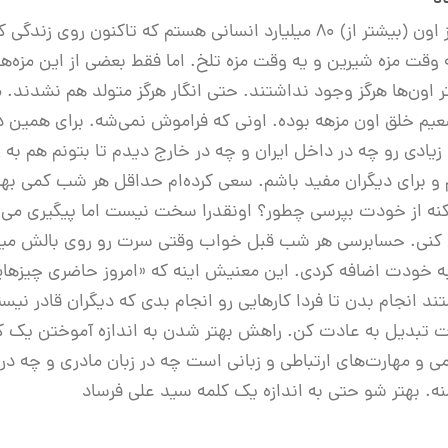
من یکی از اون (بیشتر از) 80 میلیارد انسانی هستم که تاکنون ر
 وقت مزه شیرین و یه وقت مزه تلخ. اما فقط بعضی از این مزه‌ها
تر اون‌ها هرگز وجود نداشتند. حتی انگار هرگز متولد هم نشدند.
م خلق اون مزهه بوده. اونی که فراموش نمی‌شه. برای همین د
زیادی رو چه در داخل ایران و چه در خارج دیدم تا بتونم هم ب
 و برای دیگران مفید باشم. سعی کرده‌ام حداقل هر شب کمی بهتر 
نه از خودت بپرسی چطور؟ اونقدرا سخت نیست اما پیگیری می‌خ
نی. حسابرسی هر شب قبل خواب وقتی سرت رو روی بالش میذار
ه خودت اضافه کردی. این معنیش اینه که «امروز حاضری چیزهایی
ند انجام بدن تا فردا کارهایی رو انجام بدی که دیگران قادر نیس
ت تبدیل به عادت کن. راهش بهتر شدن به اندازه آموختن یک
 و مهارت‌های ارتباطی و زبانی است چه در زبان مادری و چه در ز
 بهتر شو حتی به اندازه یک کلمه سید علی فرساد