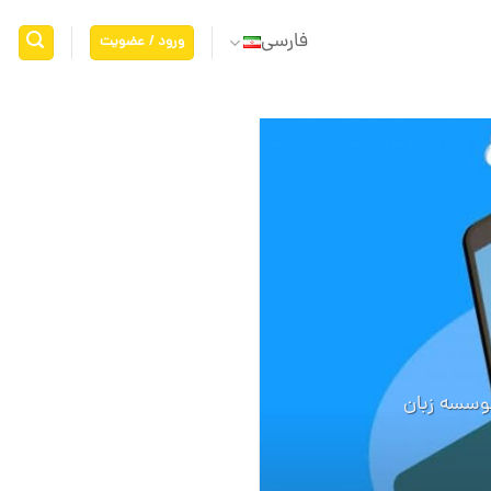
فارسی
ورود / عضویت
06
اکتبر
موسسه زبان
نحوه برنامه 