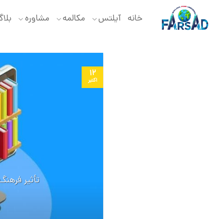
Ski
t
خانه
آیلتس
مکالمه
مشاوره
بلا
conten
12
اکتبر
تأثیر فرهنگ