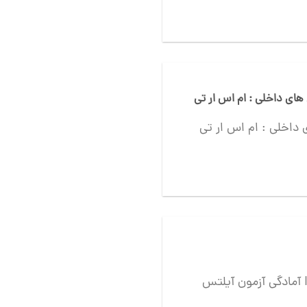
ام اس ار تی MSRT , تولیمو Tolimo ,ای پی
آمادگی آزمون آیلتس IELTS اگر کمی علاقه مند به زبان انگلیسی