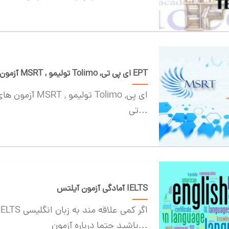
آزمون های داخلی : ام اس ار تی MSRT , تولیمو Tolimo ,ای پی تی EPT
آزمون های داخلی : 
تی...
آمادگی آزمون آیلتس IELTS
باشید حتما درباره آزمون...