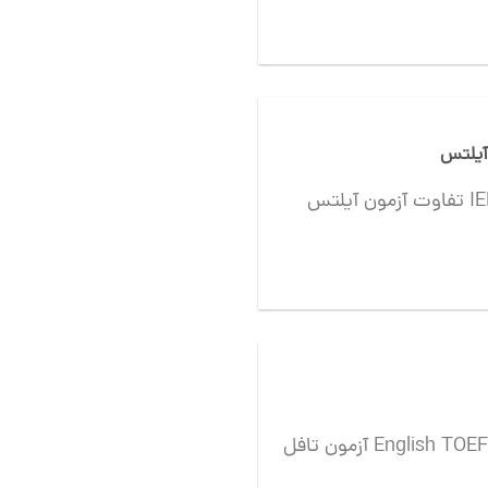
تفاوت آزمون آیلتس IELTS و تافل TOEFL چیست؟ تاثیر تفاوت
آزمون تافل English TOEFL Test آزمون تافل English TOEFL Test