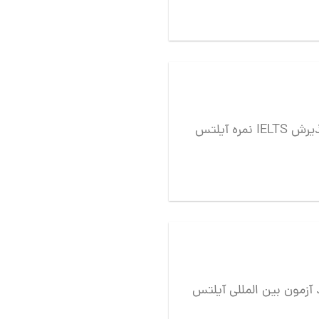
نمره آیلتس IELTS برای تحصیل در دانشگاه‌های خارج برای پذیرش
 بین المللی آیلتس IELTS Test چی میدونید ؟ آزمون