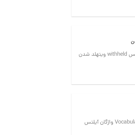
ویتهلد شدن withheld نمرات آیلتس IELTS ویتهلد شدن withheld
واژگان آیلتس Vocabulary for IELTS همان طور که میدانیم برای