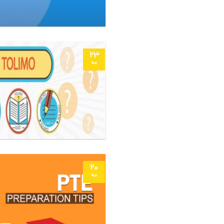
23
مه
20
مه