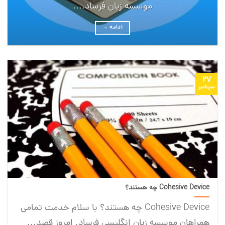
موسسه زبان فرساد....
ادامه
→
27
سپتامبر
Cohesive Device چه هستند؟
Cohesive Device چه هستند؟ با سلام خدمت تمامی
همراهان موسسه زبان انگلیسی فرساد. امروز قصد...