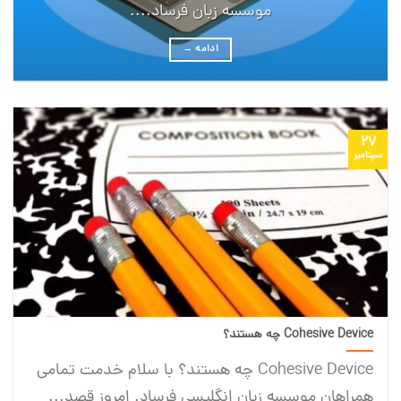
موسسه زبان فرساد....
ادامه
→
27
سپتامبر
Cohesive Device چه هستند؟
Cohesive Device چه هستند؟ با سلام خدمت تمامی
همراهان موسسه زبان انگلیسی فرساد. امروز قصد...