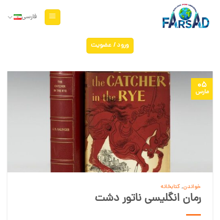
Ski
t
فارسی
conten
ورود / عضویت
05
مارس
خواندن
,
کتابخانه
رمان انگلیسی ناتور دشت