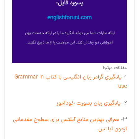
پسورد فایل:
englishforuni.com
ارائه نظرات شما می تواند انگیزه ما را در ارائه خدمات بهتر
آموزشی دو چندان کند. این موهبت را از ما دریغ نکنید.
مقالات مرتبط
۱-
یادگیری گرامر زبان انگلیسی با کتاب Grammar in
use
۲-
یادگیری زبان بصورت خودآموز
۳-
معرفی بهترین منابع آیلتس برای سطوح مقدماتی
آزمون آیلتس