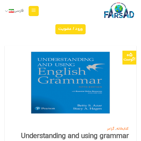
Ski
t
فارسی
conten
ورود / عضویت
05
آگوست
کتابخانه
,
گرامر
Understanding and using grammar