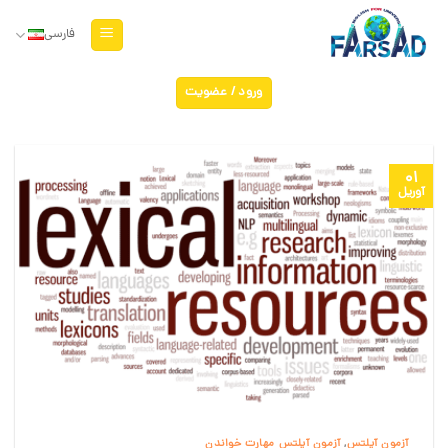
Ski
t
فارسی
conten
ورود / عضویت
01
آوریل
آزمون آیلتس
,
آزمون آیلتس مهارت خواندن