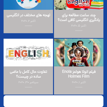
چند ساعت مطالعه برای
لهجه های مختلف در انگلیسی
یادگیری انگلیسی کافی است؟
اکتبر 2, 2020
اکتبر 5, 2020
فیلم انولا هولمز Enola
تفاوت حال کامل با ماضی
Holmes Film
ساده در چیست؟
اکتبر 1, 2020
سپتامبر 30, 2020