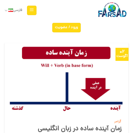
Ski
t
فارسی
conten
ورود / عضویت
02
آگوست
گرامر
زمان آینده ساده در زبان انگلیسی