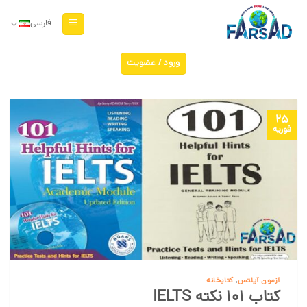
Ski
t
فارسی
conten
ورود / عضویت
25
فوریه
آزمون آیلتس
,
کتابخانه
کتاب 101 نکته IELTS